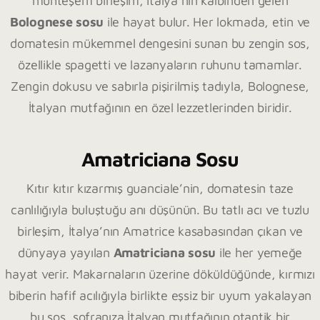
muhteşem birleşim, İtalya’nın kalbinden gelen
Bolognese sosu
ile hayat bulur. Her lokmada, etin ve
domatesin mükemmel dengesini sunan bu zengin sos,
özellikle spagetti ve lazanyaların ruhunu tamamlar.
Zengin dokusu ve sabırla pişirilmiş tadıyla, Bolognese,
İtalyan mutfağının en özel lezzetlerinden biridir.
Amatriciana Sosu
Kıtır kıtır kızarmış guanciale’nin, domatesin taze
canlılığıyla buluştuğu anı düşünün. Bu tatlı acı ve tuzlu
birleşim, İtalya’nın Amatrice kasabasından çıkan ve
dünyaya yayılan
Amatriciana sosu
ile her yemeğe
hayat verir. Makarnaların üzerine döküldüğünde, kırmızı
biberin hafif acılığıyla birlikte eşsiz bir uyum yakalayan
bu sos, sofranıza İtalyan mutfağının otantik bir